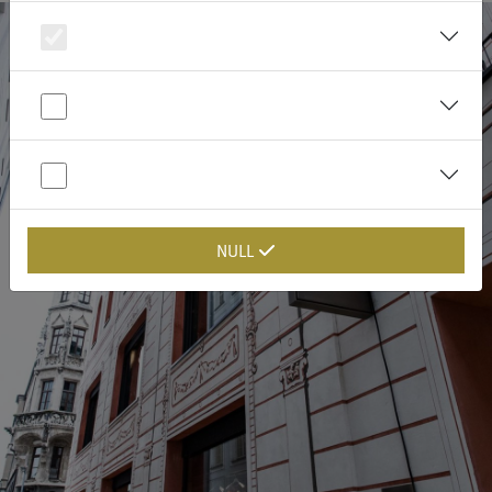
DO & CO HOTEL
NULL
MUNICH/MÜNCHEN