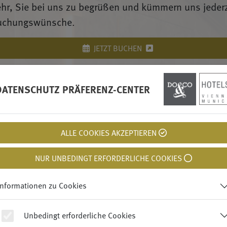
ehr, Sie bei uns zu begrüßen
und kümmern uns jederz
Buchungswünsche.
JETZT BUCHEN
lles Design, leidenschaftliche Gastgeber und ein interna
DATENSCHUTZ PRÄFERENZ-CENTER
n Boutique Hotel in der FC Bayern World.
ALLE COOKIES AKZEPTIEREN
NUR UNBEDINGT ERFORDERLICHE COOKIES
Informationen zu Cookies
Unbedingt erforderliche Cookies