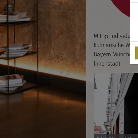
Mit 31 individuel
kulinarische Welt
Bayern München, 
Innenstadt.