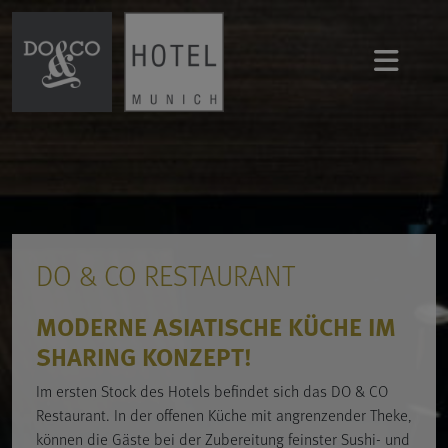
DO & CO RESTAURANT
MODERNE ASIATISCHE KÜCHE IM
SHARING KONZEPT!
Im ersten Stock des Hotels befindet sich das DO & CO
Restaurant. In der offenen Küche mit angrenzender Theke,
können die Gäste bei der Zubereitung feinster Sushi- und