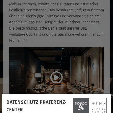
Maki-Kreationen, Robata Spezialitäten und asiatischer
Köstlichkeiten zusehen. Das Restaurant verfügt außerdem
über eine großzügige Terrasse und verwandelt sich am
Abend zum coolsten Hotspot der Münchner Innenstadt.
Die beste musikalische Begleitung unseres DJs,
vielfältige Cocktails und gute Stimmung gehören hier zum
Programm!
DATENSCHUTZ PRÄFERENZ-
CENTER